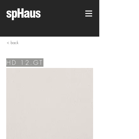
spHaus
< back
HD 12.GT